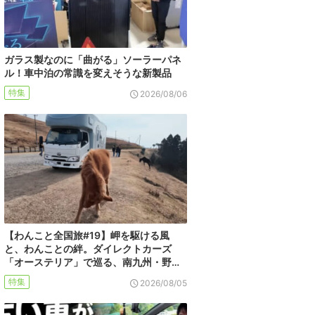
ガラス製なのに「曲がる」ソーラーパネ
ル！車中泊の常識を変えそうな新製品
特集
2026/08/06
【わんこと全国旅#19】岬を駆ける風
と、わんことの絆。ダイレクトカーズ
「オーステリア」で巡る、南九州・野…
特集
2026/08/05