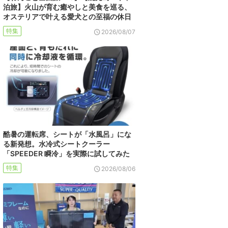
泊旅】火山が育む癒やしと美食を巡る、
オステリアで叶える愛犬との至福の休日
特集
2026/08/07
酷暑の運転席、シートが「水風呂」にな
る新発想。水冷式シートクーラー
「SPEEDER 瞬冷」を実際に試してみた
特集
2026/08/06