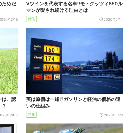
のためだ
Vツインを代表する名車!!モトグッツィ850ル
マンが愛され続ける理由とは
特集
2020/12/15
2020/12/14
ーは、認
実は原価は一緒!?ガソリンと軽油の価格の違
！？
いの仕組み
特集
2020/12/03
2020/11/29