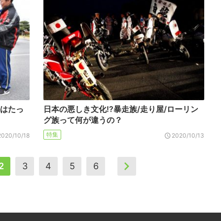
許はたっ
日本の悪しき文化!?暴走族/走り屋/ローリン
グ族って何が違うの？
特集
2020/10/18
2020/10/13
2
3
4
5
6