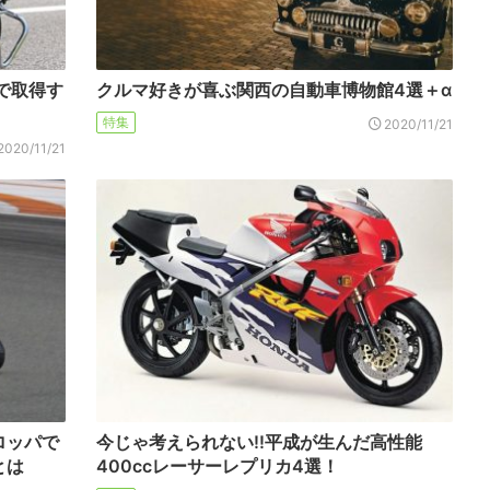
で取得す
クルマ好きが喜ぶ関西の自動車博物館4選＋α
特集
2020/11/21
2020/11/21
ロッパで
今じゃ考えられない!!平成が生んだ高性能
とは
400ccレーサーレプリカ4選！