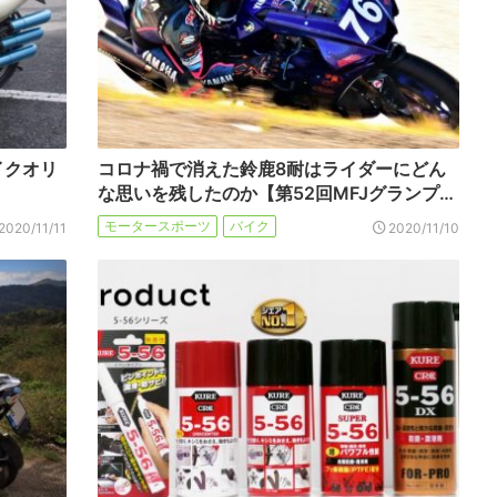
イクオリ
コロナ禍で消えた鈴鹿8耐はライダーにどん
な思いを残したのか【第52回MFJグランプ…
モータースポーツ
バイク
2020/11/11
2020/11/10