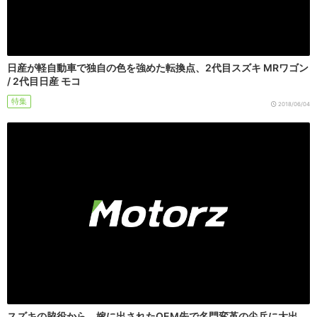
日産が軽自動車で独自の色を強めた転換点、2代目スズキ MRワゴン
/ 2代目日産 モコ
特集
2018/06/04
スズキの脇役から、嫁に出されたOEM先で名門変革の尖兵に大出