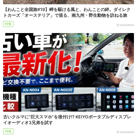
【わんこと全国旅#19】岬を駆ける風と、わんことの絆。ダイレク
トカーズ「オーステリア」で巡る、南九州・野生動物を訪ねる旅
特集
2026/08/05
古いクルマに“巨大スマホ”を後付け!? KEIYOポータブルディスプレ
イオーディオ3兄弟を試す
特集
2026/08/04