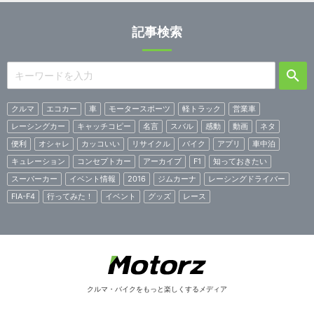
記事検索
クルマ
エコカー
車
モータースポーツ
軽トラック
営業車
レーシングカー
キャッチコピー
名言
スバル
感動
動画
ネタ
便利
オシャレ
カッコいい
リサイクル
バイク
アプリ
車中泊
キュレーション
コンセプトカー
アーカイブ
F1
知っておきたい
スーパーカー
イベント情報
2016
ジムカーナ
レーシングドライバー
FIA-F4
行ってみた！
イベント
グッズ
レース
クルマ・バイクをもっと楽しくするメディア