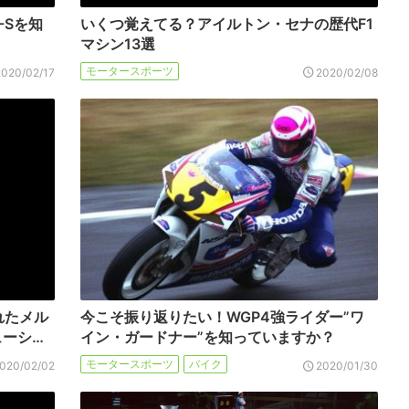
-Sを知
いくつ覚えてる？アイルトン・セナの歴代F1
マシン13選
モータースポーツ
2020/02/17
2020/02/08
れたメル
今こそ振り返りたい！WGP4強ライダー”ワ
ューシ…
イン・ガードナー”を知っていますか？
モータースポーツ
バイク
020/02/02
2020/01/30