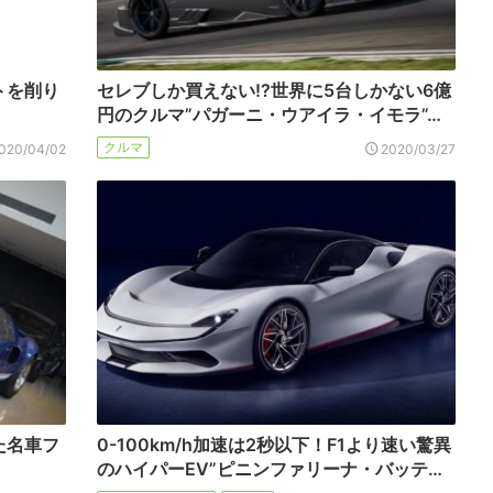
トを削り
セレブしか買えない!?世界に5台しかない6億
円のクルマ”パガーニ・ウアイラ・イモラ”…
クルマ
020/04/02
2020/03/27
た名車フ
0-100km/h加速は2秒以下！F1より速い驚異
のハイパーEV”ピニンファリーナ・バッテ…