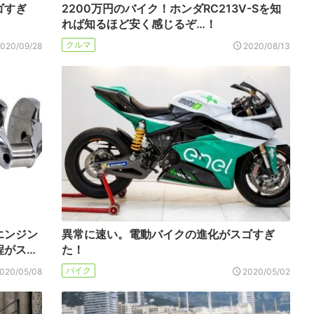
ゴすぎ
2200万円のバイク！ホンダRC213V-Sを知
れば知るほど安く感じるぞ…！
クルマ
2020/09/28
2020/08/13
エンジン
異常に速い。電動バイクの進化がスゴすぎ
程がス…
た！
バイク
020/05/08
2020/05/02