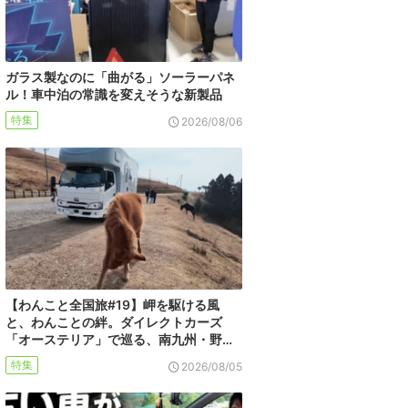
ガラス製なのに「曲がる」ソーラーパネ
ル！車中泊の常識を変えそうな新製品
特集
2026/08/06
【わんこと全国旅#19】岬を駆ける風
と、わんことの絆。ダイレクトカーズ
「オーステリア」で巡る、南九州・野…
特集
2026/08/05