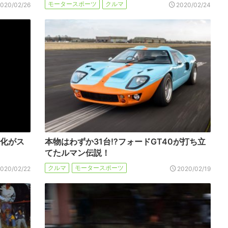
モータースポーツ
クルマ
2020/02/26
2020/02/24
進化がス
本物はわずか31台!?フォードGT40が打ち立
てたルマン伝説！
クルマ
モータースポーツ
2020/02/22
2020/02/19