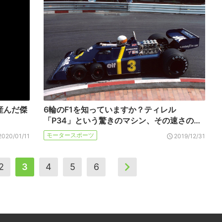
産んだ傑
6輪のF1を知っていますか？ティレル
「P34」という驚きのマシン、その速さの…
モータースポーツ
2020/01/11
2019/12/31
2
3
4
5
6