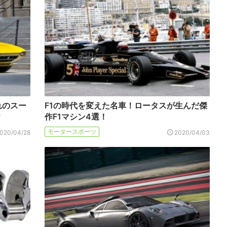
れのスー
F1の時代を変えた名車！ロータスが生んだ傑
？
作F1マシン4選！
モータースポーツ
020/04/28
2020/04/03