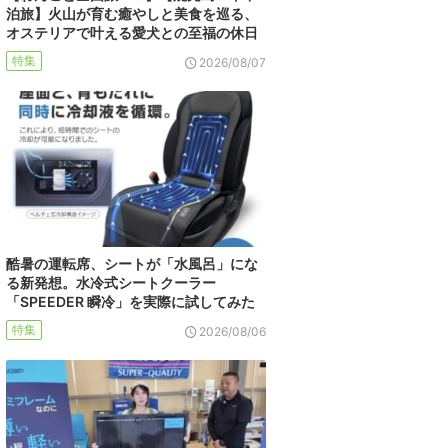
泊旅】火山が育む癒やしと美食を巡る、
オステリアで叶える愛犬との至福の休日
特集
2026/08/07
酷暑の運転席、シートが「水風呂」にな
る新発想。水冷式シートクーラー
「SPEEDER 瞬冷」を実際に試してみた
特集
2026/08/06