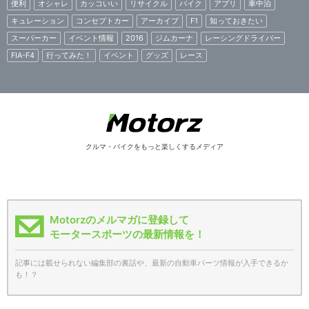
便利
オシャレ
カッコいい
リサイクル
バイク
アプリ
車中泊
キュレーション
コンセプトカー
アーカイブ
F1
知っておきたい
スーパーカー
イベント情報
2016
ジムカーナ
レーシングドライバー
FIA-F4
行ってみた！
イベント
グッズ
レース
クルマ・バイクをもっと楽しくするメディア
Motorzのメルマガに登録して
モータースポーツの最新情報を！
記事には載せられない編集部の裏話や、最新の自動車パーツ情報が入手できるか
も！？