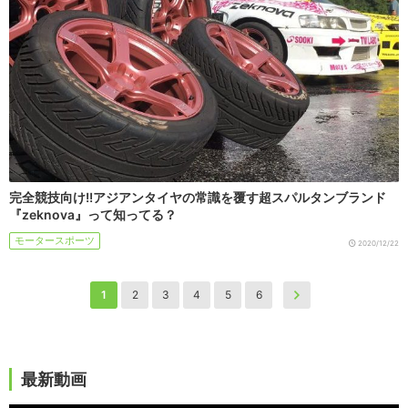
完全競技向け!!アジアンタイヤの常識を覆す超スパルタンブランド
『zeknova』って知ってる？
モータースポーツ
2020/12/22
1
2
3
4
5
6
最新動画