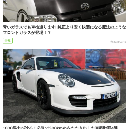
青いガラスでも車検通ります!!純正より安く快適になる魔法のような
フロントガラスが登場！？
特集
2021/02/15
1000馬力が唸る！公道で300km/hをたたき出した車載動画4選