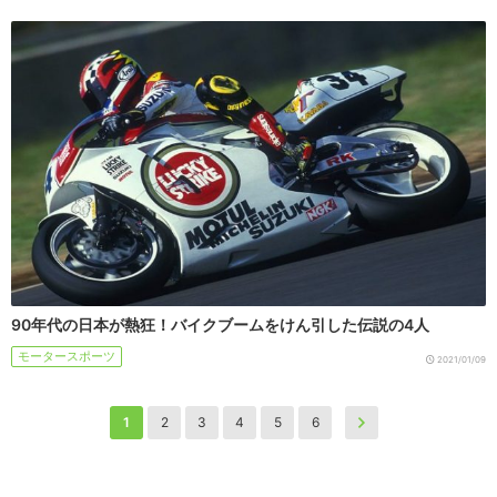
90年代の日本が熱狂！バイクブームをけん引した伝説の4人
モータースポーツ
2021/01/09
1
2
3
4
5
6