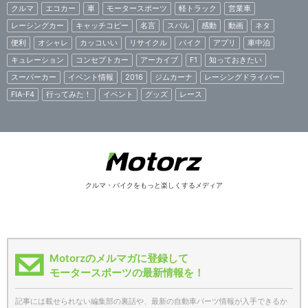
クルマ
エコカー
車
モータースポーツ
軽トラック
営業車
レーシングカー
キャッチコピー
名言
スバル
感動
動画
ネタ
便利
オシャレ
カッコいい
リサイクル
バイク
アプリ
車中泊
キュレーション
コンセプトカー
アーカイブ
F1
知っておきたい
スーパーカー
イベント情報
2016
ジムカーナ
レーシングドライバー
FIA-F4
行ってみた！
イベント
グッズ
レース
クルマ・バイクをもっと楽しくするメディア
Motorzのメルマガに登録して
モータースポーツの最新情報を！
記事には載せられない編集部の裏話や、最新の自動車パーツ情報が入手できるか