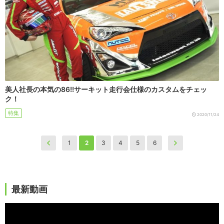
美人社長の本気の86!!サーキット走行会仕様のカスタムをチェッ
ク！
特集
2020/11/24
1
2
3
4
5
6
最新動画