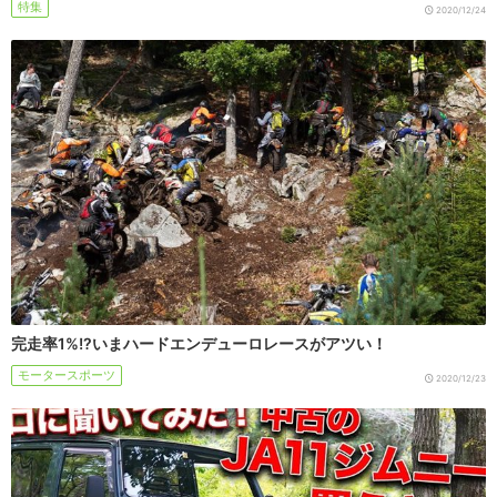
特集
2020/12/24
完走率1%!?いまハードエンデューロレースがアツい！
モータースポーツ
2020/12/23