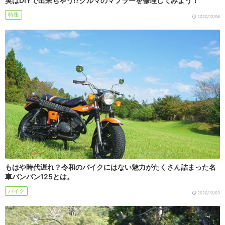
実はDIYで出来ちゃう!?クルマのマフラーを修理してみよう！
特集
2020/12/06
もはや時代遅れ？令和のバイクにはない魅力がたくさん詰まった名
車バンバン125とは。
バイク
2020/12/03