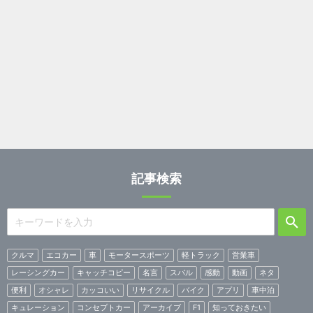
記事検索
クルマ
エコカー
車
モータースポーツ
軽トラック
営業車
レーシングカー
キャッチコピー
名言
スバル
感動
動画
ネタ
便利
オシャレ
カッコいい
リサイクル
バイク
アプリ
車中泊
キュレーション
コンセプトカー
アーカイブ
F1
知っておきたい