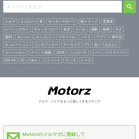
クルマ
エコカー
車
モータースポーツ
軽トラック
営業車
レーシングカー
キャッチコピー
名言
スバル
感動
動画
ネタ
便利
オシャレ
カッコいい
リサイクル
バイク
アプリ
車中泊
キュレーション
コンセプトカー
アーカイブ
F1
知っておきたい
スーパーカー
イベント情報
2016
ジムカーナ
レーシングドライバー
FIA-F4
行ってみた！
イベント
グッズ
レース
クルマ・バイクをもっと楽しくするメディア
Motorzのメルマガに登録して