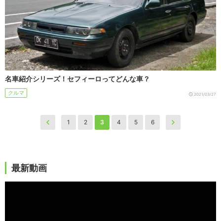
名車紹介シリーズ！セフィーロってどんな車？
クルマ
2021/03/27
1
2
3
4
5
6
最新動画