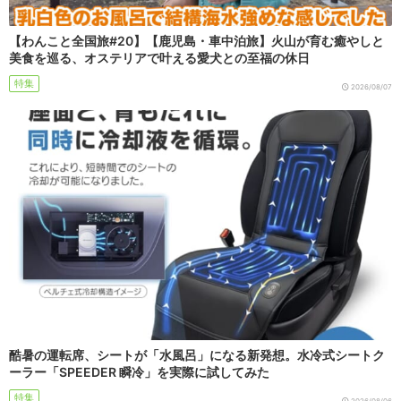
【わんこと全国旅#20】【鹿児島・車中泊旅】火山が育む癒やしと
美食を巡る、オステリアで叶える愛犬との至福の休日
特集
2026/08/07
酷暑の運転席、シートが「水風呂」になる新発想。水冷式シートク
ーラー「SPEEDER 瞬冷」を実際に試してみた
特集
2026/08/06