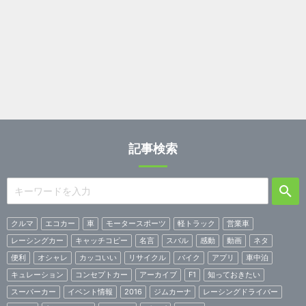
記事検索
クルマ
エコカー
車
モータースポーツ
軽トラック
営業車
レーシングカー
キャッチコピー
名言
スバル
感動
動画
ネタ
便利
オシャレ
カッコいい
リサイクル
バイク
アプリ
車中泊
キュレーション
コンセプトカー
アーカイブ
F1
知っておきたい
スーパーカー
イベント情報
2016
ジムカーナ
レーシングドライバー