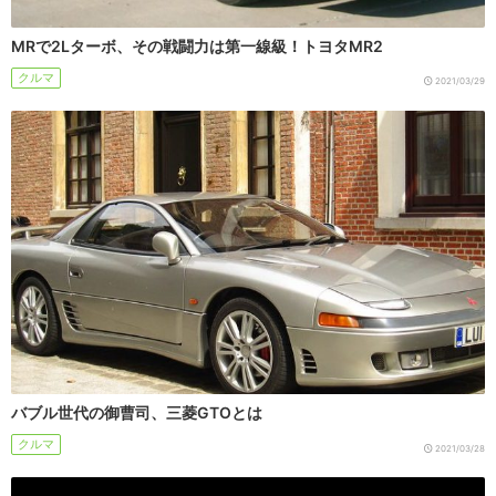
MRで2Lターボ、その戦闘力は第一線級！トヨタMR2
クルマ
2021/03/29
バブル世代の御曹司、三菱GTOとは
クルマ
2021/03/28