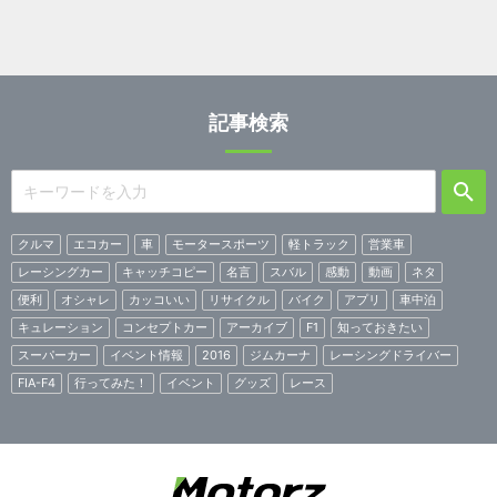
記事検索
クルマ
エコカー
車
モータースポーツ
軽トラック
営業車
レーシングカー
キャッチコピー
名言
スバル
感動
動画
ネタ
便利
オシャレ
カッコいい
リサイクル
バイク
アプリ
車中泊
キュレーション
コンセプトカー
アーカイブ
F1
知っておきたい
スーパーカー
イベント情報
2016
ジムカーナ
レーシングドライバー
FIA-F4
行ってみた！
イベント
グッズ
レース