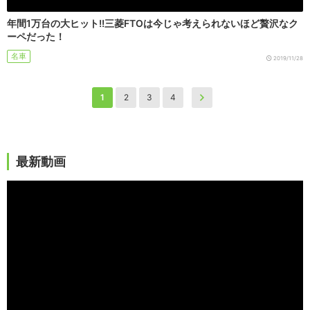
年間1万台の大ヒット!!三菱FTOは今じゃ考えられないほど贅沢なク
ーペだった！
名車
2019/11/28
1
2
3
4
最新動画