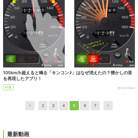
105km/h超えると鳴る「キンコン♪」はなぜ消えたの？懐かしの音
を再現したアプリ！
特集
2021/03/04
2
3
4
5
6
7
最新動画