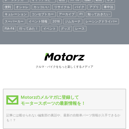
便利
オシャレ
カッコいい
リサイクル
バイク
アプリ
車中泊
キュレーション
コンセプトカー
アーカイブ
F1
知っておきたい
スーパーカー
イベント情報
2016
ジムカーナ
レーシングドライバー
FIA-F4
行ってみた！
イベント
グッズ
レース
クルマ・バイクをもっと楽しくするメディア
Motorzのメルマガに登録して
モータースポーツの最新情報を！
記事には載せられない編集部の裏話や、最新の自動車パーツ情報が入手できるか
も！？