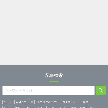
記事検索
クルマ
エコカー
車
モータースポーツ
軽トラック
営業車
レーシングカー
キャッチコピー
名言
スバル
感動
動画
ネタ