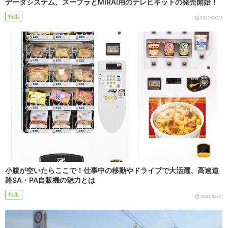
データシステム、スープラとMIRAI用のテレビキットの発売開始！
特集
2021/02/22
小腹が空いたらここで！仕事中の移動やドライブで大活躍、高速道
路SA・PA自販機の魅力とは
特集
2021/02/21