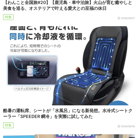
【わんこと全国旅#20】【鹿児島・車中泊旅】火山が育む癒やしと
美食を巡る、オステリアで叶える愛犬との至福の休日
特集
2026/08/07
酷暑の運転席、シートが「水風呂」になる新発想。水冷式シートク
ーラー「SPEEDER 瞬冷」を実際に試してみた
特集
2026/08/06