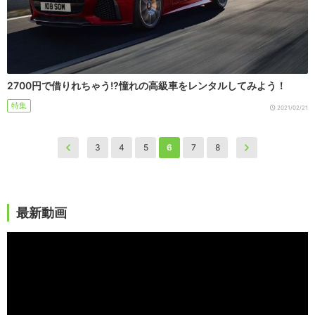
2700円で借りれちゃう!?憧れの高級車をレンタルしてみよう！
特集
2021/02/21
3
4
5
6
7
8
最新動画