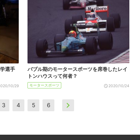
戸学選手
バブル期のモータースポーツを席巻したレイ
トンハウスって何者？
モータースポーツ
2020/10/29
2020/10/24
3
4
5
6