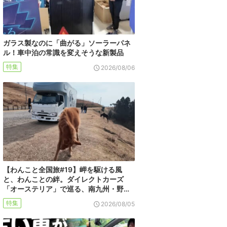
ガラス製なのに「曲がる」ソーラーパネ
ル！車中泊の常識を変えそうな新製品
特集
2026/08/06
【わんこと全国旅#19】岬を駆ける風
と、わんことの絆。ダイレクトカーズ
「オーステリア」で巡る、南九州・野…
特集
2026/08/05