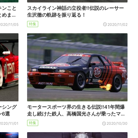
キンこと
スカイライン神話の立役者!!伝説のレーサー
とめま…
生沢徹の軌跡を振り返る！
特集
2020/11/05
2020/11/02
ーシング
モータースポーツ界の生きる伝説!!41年間爆
ン6選
走し続けた鉄人、高橋国光さんが乗ったマ…
特集
2020/11/01
2020/10/30