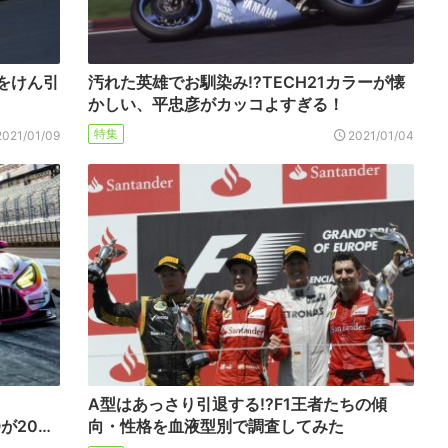
をけん引
汚れた英雄でお馴染み!?TECH21カラーが懐
かしい、平忠彦がカッコよすぎる！
特集
2021/01/09
2021/01/04
A型はあっさり引退する!?F1王者たちの傾
Oが20…
向・性格を血液型別で調査してみた