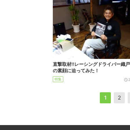
直撃取材!!レーシングドライバー織
の素顔に迫ってみた！
特集
1
2