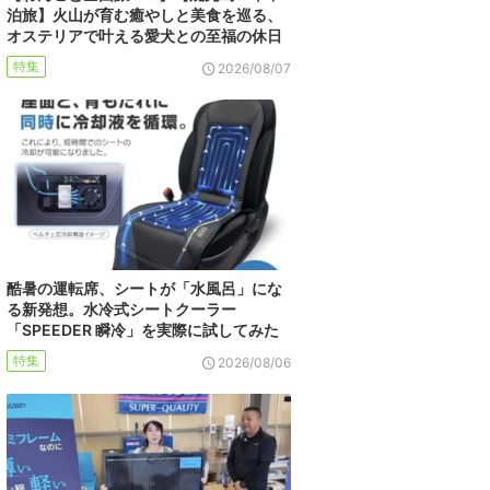
泊旅】火山が育む癒やしと美食を巡る、
オステリアで叶える愛犬との至福の休日
特集
2026/08/07
酷暑の運転席、シートが「水風呂」にな
る新発想。水冷式シートクーラー
「SPEEDER 瞬冷」を実際に試してみた
特集
2026/08/06