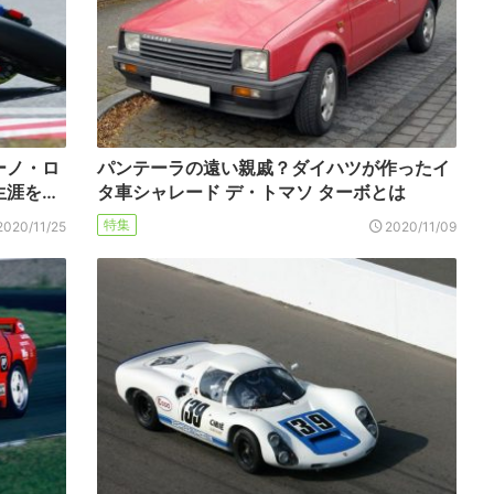
ーノ・ロ
パンテーラの遠い親戚？ダイハツが作ったイ
生涯を…
タ車シャレード デ・トマソ ターボとは
特集
2020/11/25
2020/11/09