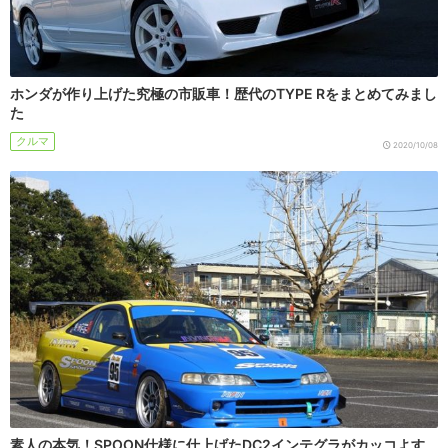
ホンダが作り上げた究極の市販車！歴代のTYPE Rをまとめてみまし
た
クルマ
2020/10/08
素人の本気！SPOON仕様に仕上げたDC2インテグラがカッコよす