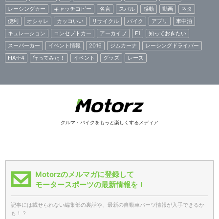
レーシングカー
キャッチコピー
名言
スバル
感動
動画
ネタ
便利
オシャレ
カッコいい
リサイクル
バイク
アプリ
車中泊
キュレーション
コンセプトカー
アーカイブ
F1
知っておきたい
スーパーカー
イベント情報
2016
ジムカーナ
レーシングドライバー
FIA-F4
行ってみた！
イベント
グッズ
レース
クルマ・バイクをもっと楽しくするメディア
Motorzのメルマガに登録して
モータースポーツの最新情報を！
記事には載せられない編集部の裏話や、最新の自動車パーツ情報が入手できるか
も！？