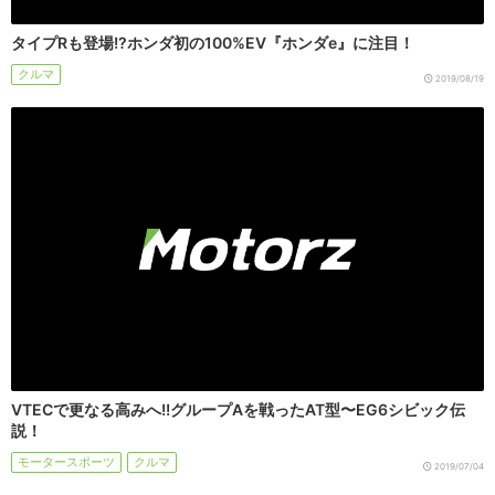
タイプRも登場!?ホンダ初の100%EV『ホンダe』に注目！
クルマ
2019/08/19
VTECで更なる高みへ!!グループAを戦ったAT型〜EG6シビック伝
説！
モータースポーツ
クルマ
2019/07/04