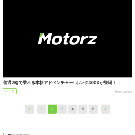
普通2輪で乗れる本格アドベンチャー!!ホンダ400Xが登場！
バイク
2019/07/02
1
2
3
4
5
6