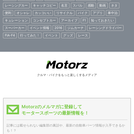
レーシングカー
キャッチコピー
名言
スバル
感動
動画
ネタ
便利
オシャレ
カッコいい
リサイクル
バイク
アプリ
車中泊
キュレーション
コンセプトカー
アーカイブ
F1
知っておきたい
スーパーカー
イベント情報
2016
ジムカーナ
レーシングドライバー
FIA-F4
行ってみた！
イベント
グッズ
レース
クルマ・バイクをもっと楽しくするメディア
Motorzのメルマガに登録して
モータースポーツの最新情報を！
記事には載せられない編集部の裏話や、最新の自動車パーツ情報が入手できるか
も！？