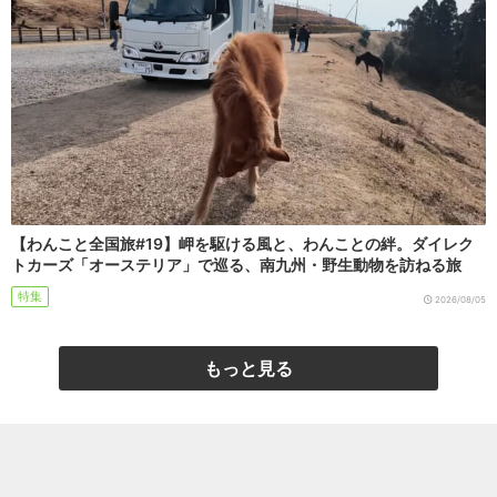
【わんこと全国旅#19】岬を駆ける風と、わんことの絆。ダイレク
トカーズ「オーステリア」で巡る、南九州・野生動物を訪ねる旅
特集
2026/08/05
もっと見る